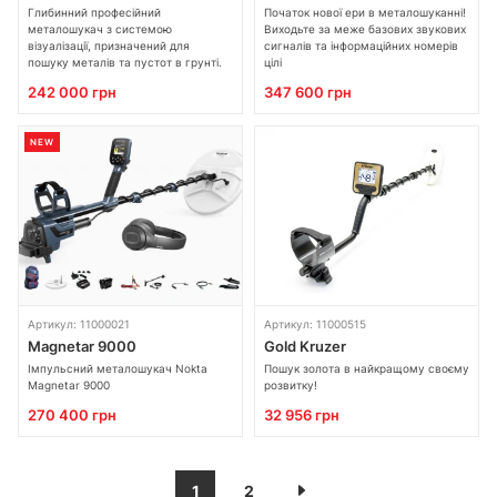
Глибинний професійний
Початок нової ери в металошуканні!
металошукач з системою
Виходьте за меже базових звукових
візуалізації, призначений для
сигналів та інформаційних номерів
пошуку металів та пустот в грунті.
цілі
242 000 грн
347 600 грн
NEW
Артикул: 11000021
Артикул: 11000515
Magnetar 9000
Gold Kruzer
Імпульсний металошукач Nokta
Пошук золота в найкращому своєму
Magnetar 9000
розвитку!
270 400 грн
32 956 грн
1
2