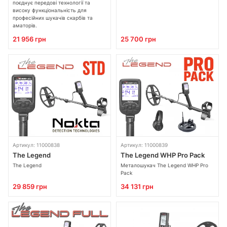
поєднує передові технології та
високу функціональність для
професійних шукачів скарбів та
аматорів.
21 956 грн
25 700 грн
Артикул: 11000838
Артикул: 11000839
The Legend
The Legend WHP Pro Pack
The Legend
Металошукач The Legend WHP Pro
Pack
29 859 грн
34 131 грн