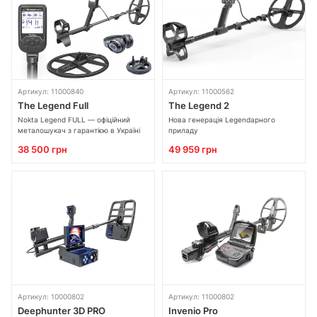
Артикул: 11000840
Артикул: 11000562
The Legend Full
The Legend 2
Nokta Legend FULL — офіційний
Нова генерація Legendaрного
металошукач з гарантією в Україні
приладу
38 500 грн
49 959 грн
Артикул: 10000802
Артикул: 11000802
Deephunter 3D PRO
Invenio Pro