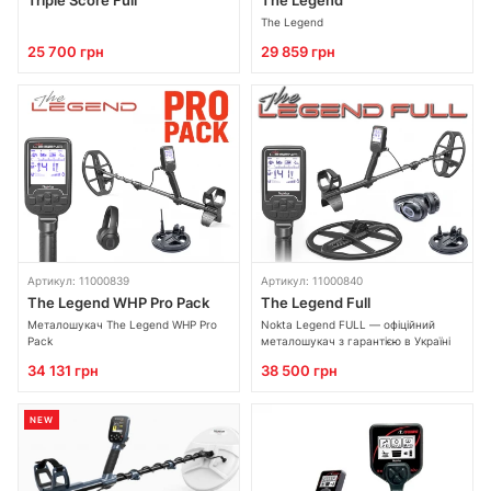
Triple Score Full
The Legend
The Legend
25 700 грн
29 859 грн
Артикул: 11000839
Артикул: 11000840
The Legend WHP Pro Pack
The Legend Full
Металошукач The Legend WHP Pro
Nokta Legend FULL — офіційний
Pack
металошукач з гарантією в Україні
34 131 грн
38 500 грн
NEW