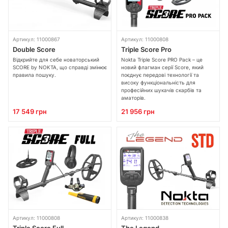
Артикул: 11000867
Артикул: 11000808
Double Score
Triple Score Pro
Відкрийте для себе новаторський
Nokta Triple Score PRO Pack – це
SCORE by NOKTA, що справді змінює
новий флагман серії Score, який
правила пошуку.
поєднує передові технології та
високу функціональність для
професійних шукачів скарбів та
аматорів.
17 549 грн
21 956 грн
Артикул: 11000808
Артикул: 11000838