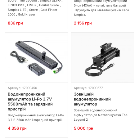
Score , The Legend , Simplex ULTRA ,
Водонепроникний акумуляторний
FINDX PRO , FINDX , Double Score ,
блок (4XAA) - не містить батарей
Simplex LITE , Score , Gold Finder
.Підходить для металошукачів серії
2000 , Gold Kruzer
Simplex.
836 грн
2 156 грн
Артикул: 17000456
Артикул: 17000577
Водонепроникний
Зовнішній
акумулятор Li-Po 3.7V
водонепроникний
5500mAh та зарядний
акумулятор
пристрій
Зовнішній водонепроникний
акумулятор до металошукача The
Водонепроникний акумулятор Li-Po
Legend 2
3,7 В 5500 мАг і зарядний пристрій.
4 356 грн
5 000 грн