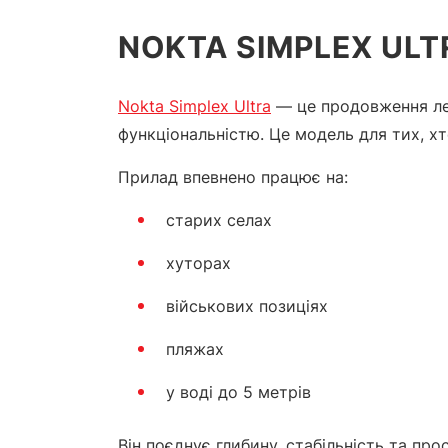
NOKTA SIMPLEX ULT
Nokta Simplex Ultra
— це продовження лег
функціональністю. Це модель для тих, х
Прилад впевнено працює на:
старих селах
хуторах
військових позиціях
пляжах
у воді до 5 метрів
Він поєднує глибину, стабільність та пр