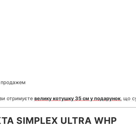
д продажем
ї ви отримуєте
велику котушку 35 см у подарунок
, що с
TA SIMPLEX ULTRA WHP