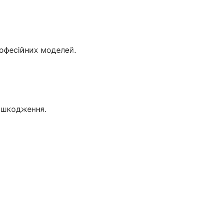
рофесійних моделей.
ошкодження.