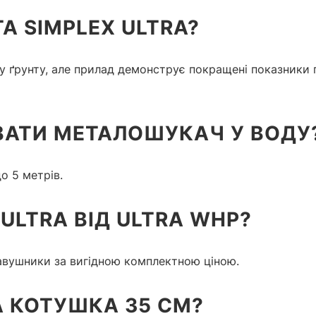
A SIMPLEX ULTRA?
пу ґрунту, але прилад демонструє покращені показники 
АТИ МЕТАЛОШУКАЧ У ВОДУ
о 5 метрів.
ULTRA ВІД ULTRA WHP?
авушники за вигідною комплектною ціною.
А КОТУШКА 35 СМ?