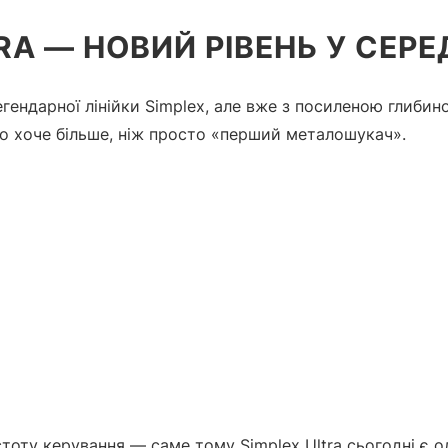
RA — НОВИЙ РІВЕНЬ У СЕР
ендарної лінійки Simplex, але вже з посиленою глибин
то хоче більше, ніж просто «перший металошукач».
остоту керування — саме тому Simplex Ultra сьогодні є 