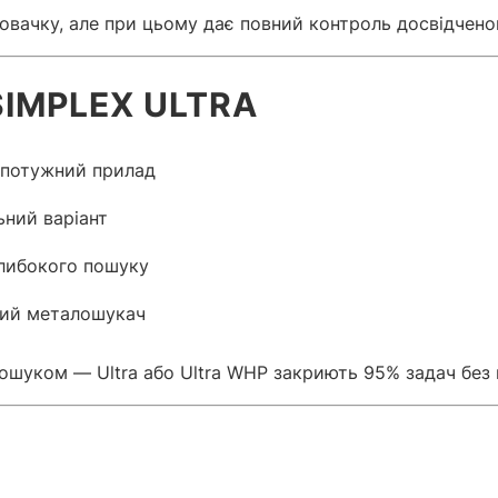
 новачку, але при цьому дає повний контроль досвідчен
SIMPLEX ULTRA
и потужний прилад
ьний варіант
глибокого пошуку
ний металошукач
ошуком — Ultra або Ultra WHP закриють 95% задач без 