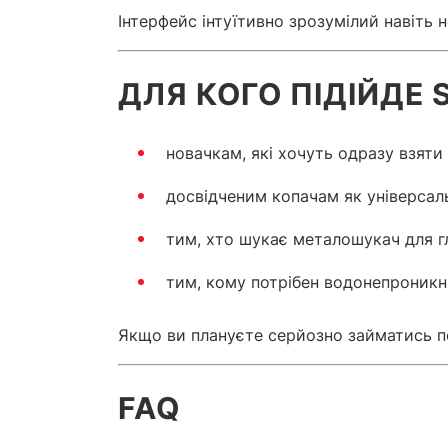
Інтерфейс інтуїтивно зрозумілий навіть
ДЛЯ КОГО ПІДІЙДЕ 
новачкам, які хочуть одразу взят
досвідченим копачам як універсал
тим, хто шукає металошукач для 
тим, кому потрібен водонепроник
Якщо ви плануєте серйозно займатись п
FAQ