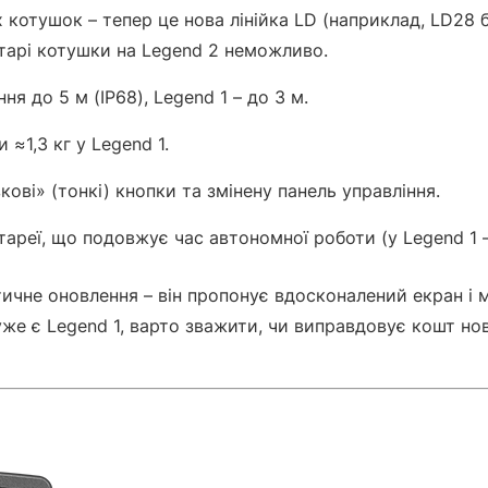
котушок – тепер це нова лінійка LD (наприклад, LD28 б
старі котушки на Legend 2 неможливо.
я до 5 м (IP68), Legend 1 – до 3 м.
 ≈1,3 кг у Legend 1.
ові» (тонкі) кнопки та змінену панель управління.
ареї, що подовжує час автономної роботи (у Legend 1 –
ичне оновлення – він пропонує вдосконалений екран і м
же є Legend 1, варто зважити, чи виправдовує кошт но