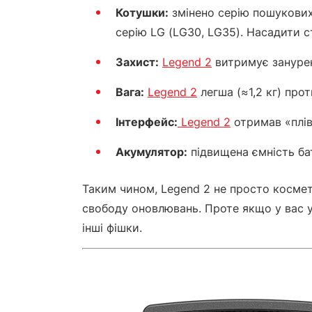
Котушки:
змінено серію пошукових 
серію LG (LG30, LG35). Насадити 
Захист:
Legend 2
витримує зануренн
Вага:
Legend 2
легша (≈1,2 кг) проти
Інтерфейс:
Legend 2
отримав «плівк
Акумулятор:
підвищена ємність бат
Таким чином, Legend 2 не просто космет
свободу оновлювань. Проте якщо у вас у
інші фішки.