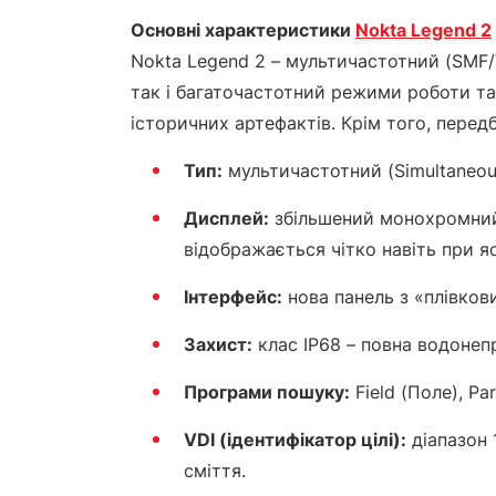
Основні характеристики
Nokta Legend 2
Nokta Legend 2 – мультичастотний (SMF/
так і багаточастотний режими роботи та
історичних артефактів. Крім того, перед
Тип:
мультичастотний (Simultaneou
Дисплей:
збільшений монохромний 
відображається чітко навіть при я
Інтерфейс:
нова панель з «плівков
Захист:
клас IP68 – повна водонепр
Програми пошуку:
Field (Поле), Par
VDI (ідентифікатор цілі):
діапазон 
сміття.