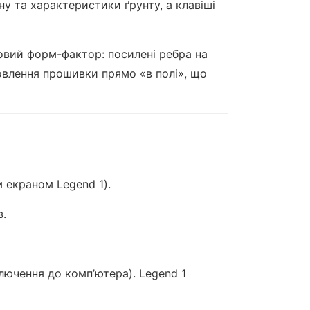
у та характеристики ґрунту, а клавіші
овий форм-фактор: посилені ребра на
овлення прошивки прямо «в полі», що
 екраном Legend 1).
в.
лючення до комп’ютера). Legend 1