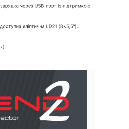
 зарядка через USB-порт із підтримкою
доступна еліптична LD21 (8×5,5").
х).