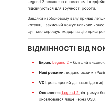
Legend 2 оснащено оновленим інтерфейсом
підсвічуються для зручності роботи.
Завдяки карбоновому валу прилад легши
котушці і захисний кожух навколо консо
суттєво спрощує модернізацію пристро
ВІДМІННОСТІ ВІД NO
Екран:
Legend 2
– більший високо
Нові режими:
додано режим «Релікв
VDI:
розширений діапазон ідентифік
Оновлення:
Legend 2
підтримує бе
оновлювався лише через USB.