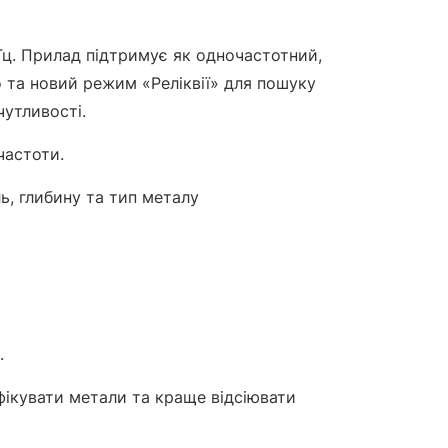
Гц. Прилад підтримує як одночастотний,
 та новий режим «Реліквії» для пошуку
чутливості.
частоти.
, глибину та тип металу
.
ифікувати метали та краще відсіювати