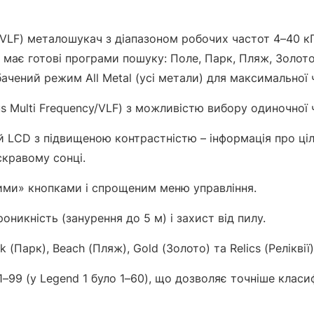
VLF) металошукач з діапазоном робочих частот 4–40 к
 має готові програми пошуку: Поле, Парк, Пляж, Золото
бачений режим All Metal (усі метали) для максимальної 
s Multi Frequency/VLF) з можливістю вибору одиночної 
LCD з підвищеною контрастністю – інформація про ціль
скравому сонці.
ими» кнопками і спрощеним меню управління.
оникність (занурення до 5 м) і захист від пилу.
k (Парк), Beach (Пляж), Gold (Золото) та Relics (Реліквії)
1–99 (у Legend 1 було 1–60), що дозволяє точніше клас