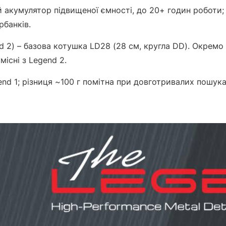
й акумулятор підвищеної ємності, до 20+ годин роботи;
рбанків.
d 2) – базова котушка LD28 (28 см, кругла DD). Окремо 
місні з Legend 2.
end 1; різниця ~100 г помітна при довготривалих пошука