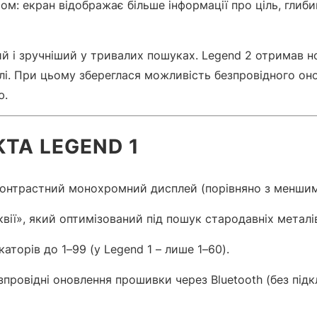
: екран відображає більше інформації про ціль, глибин
й і зручніший у тривалих пошуках. Legend 2 отримав н
лі. При цьому збереглася можливість безпровідного он
ю.
KTA LEGEND 1
контрастний монохромний дисплей (порівняно з меншим
ії», який оптимізований під пошук стародавніх металі
аторів до 1–99 (у Legend 1 – лише 1–60).
зпровідні оновлення прошивки через Bluetooth (без підк