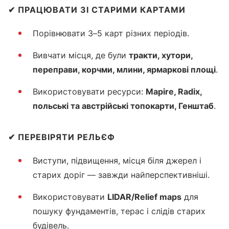
✔
ПРАЦЮВАТИ ЗІ СТАРИМИ КАРТАМИ
Порівнювати 3–5 карт різних періодів.
Вивчати місця, де були
тракти, хутори,
переправи, корчми, млини, ярмаркові площі
.
Використовувати ресурси:
Mapire, Radix,
польські та австрійські топокарти, Генштаб
.
✔
ПЕРЕВІРЯТИ РЕЛЬЄФ
Виступи, підвищення, місця біля джерел і
старих доріг — завжди найперспективніші.
Використовувати
LIDAR/Relief maps
для
пошуку фундаментів, терас і слідів старих
будівель.