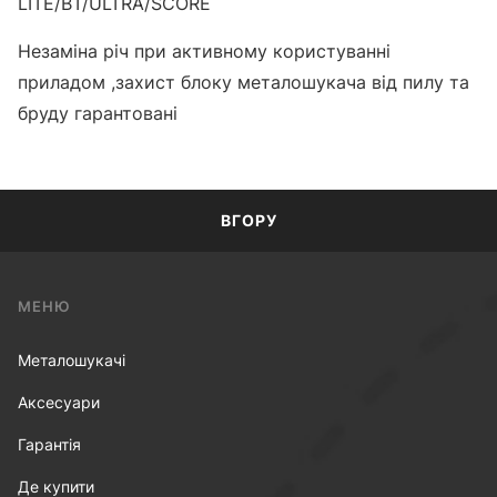
LITE/BT/ULTRA/SCORE
Незаміна річ при активному користуванні
приладом ,захист блоку металошукача від пилу та
бруду гарантовані
ВГОРУ
МЕНЮ
Металошукачі
Аксесуари
Гарантія
Де купити