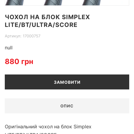
Item
ЧОХОЛ НА БЛОК SIMPLEX
1
LITE/BT/ULTRA/SCORE
of
1
Артикул: 17000757
null
880 грн
ЗАМОВИТИ
ОПИС
Оригінальний чохол на блок Simplex