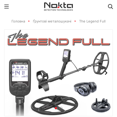
Головна
Ґрунтові металошукачі
The Legend Full