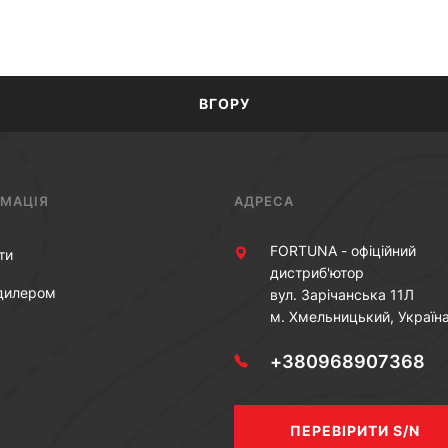
ВГОРУ
РМАЦІЯ
АДРЕСА
FORTUNA - офіційний
ти
дистриб'ютор
дилером
вул. Зарічанська 11Л
м. Хмельницький, Україн
+380968907368
ПЕРЕВІРИТИ S/N