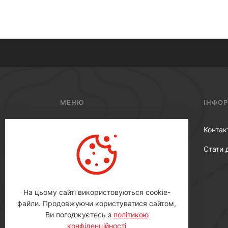
МЕНЮ
ІНФО
Металошукачі
Контак
Аксесуари
Стати 
Гарантія
Де купити
На цьому сайті використовуються cookie-
файли. Продовжуючи користуватися сайтом,
Ви погоджуєтесь з
політикою
конфіденційності