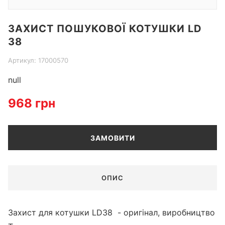
Item
ЗАХИСТ ПОШУКОВОЇ КОТУШКИ LD
1
38
of
1
Артикул: 17000570
null
968 грн
ЗАМОВИТИ
ОПИС
Захист для котушки LD38 - оригінал, виробництво