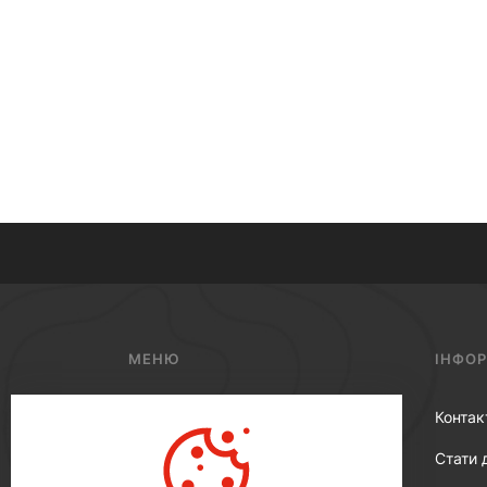
МЕНЮ
ІНФО
Металошукачі
Контак
Аксесуари
Стати 