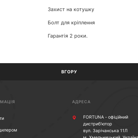
Захист на котушку
Болт для кріплення
Гарантія 2 роки.
ВГОРУ
РМАЦІЯ
АДРЕСА
FORTUNA - офіційний
ти
дистриб'ютор
дилером
вул. Зарічанська 11Л
м. Хмельницький, Україн