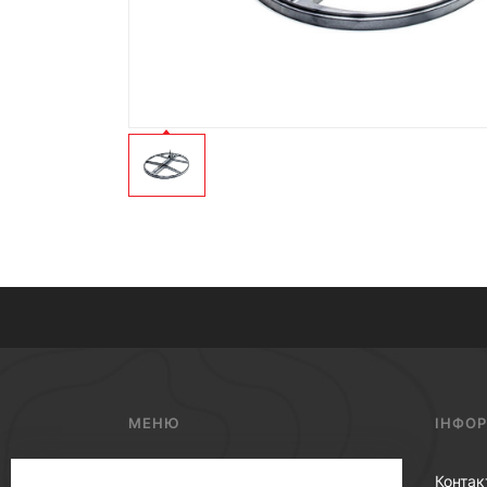
МЕНЮ
ІНФО
Металошукачі
Контак